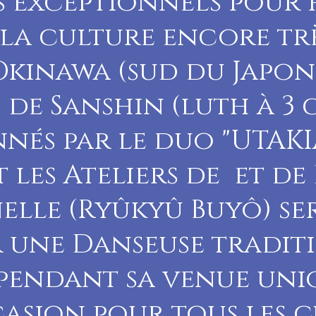
s exceptionnels pour 
la culture encore trè
kinawa (sud du Japon)
s de Sanshin (luth à 3
nés par le duo "UTAKI
t les Ateliers de et de
elle (Ryûkyû Buyô) s
 une Danseuse tradit
pendant sa venue uni
ccasion pour tous les c