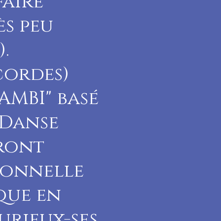
faire
s peu
.
 cordes)
AMBI" basé
 Danse
eront
ionnelle
que en
urieux-ses