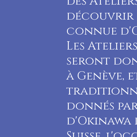
des Atelier
découvrir 
connue d'O
Les Atelier
seront don
à Genève, e
traditionn
donnés par
d'Okinawa 
Suisse. l'o