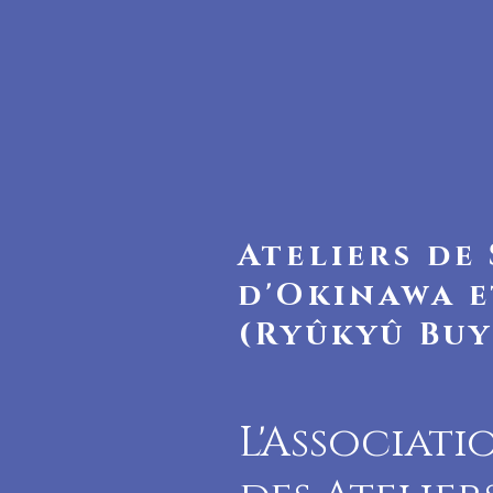
Ateliers de
d'Okinawa e
(Ryûkyû Buy
L'Associat