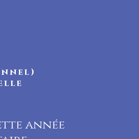
onnel)
elle
ette année