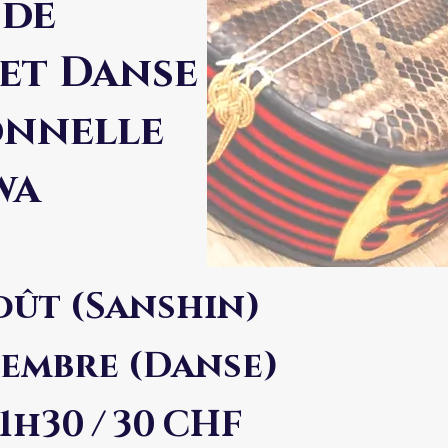
 de
et Danse
onnelle
wa
Août (Sanshin)
ptembre (Danse)
11h30
/
30
CHF