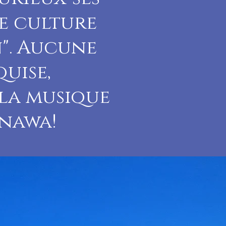
te culture
n". Aucune
uise,
 la musique
inawa!